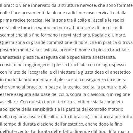
Il braccio viene innervato da 3 strutture nervose, che sono formate
dalle fibre provenienti da alcune radici nervose cervicali e dalla
prima radice toracica. Nella zona tra il collo e l’ascella le radici
cervicali e toracica vanno incontro ad una serie di incroci e di
scambi che alla fine formano i nervi Mediano, Radiale e Ulnare.
Questa zona di grande commistione di fibre, che in pratica si trova
posteriormente alla clavicola, prende il nome di plesso brachiale.
L’anestesia plessica, eseguita dallo specialista anestesista,
consiste nel raggiungere il plesso brachiale con un ago, spesso
con l’aiuto dell’ecografia, e di iniettare la giusta dose di anestetico
in modo da addormentare il plesso e di conseguenza i tre nervi
che vanno al braccio. In base alla tecnica scelta, la puntura può
essere eseguita alla base del collo, sopra la clavicola, o in regione
ascellare. Con questo tipo di tecnica si ottiene sia la completa
abolizione della sensibilità sia la perdita del controllo motorio
della regione a valle (di solito tutto il braccio), che durerà per tutto
il tempo di durata d’azione dell’anestetico, anche dopo la fine
dell’intervento. La durata dell’effetto dipende dal tipo di farmaco