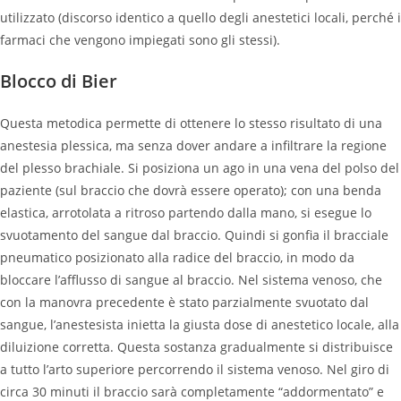
utilizzato (discorso identico a quello degli anestetici locali, perché i
farmaci che vengono impiegati sono gli stessi).
Blocco di Bier
Questa metodica permette di ottenere lo stesso risultato di una
anestesia plessica, ma senza dover andare a infiltrare la regione
del plesso brachiale. Si posiziona un ago in una vena del polso del
paziente (sul braccio che dovrà essere operato); con una benda
elastica, arrotolata a ritroso partendo dalla mano, si esegue lo
svuotamento del sangue dal braccio. Quindi si gonfia il bracciale
pneumatico posizionato alla radice del braccio, in modo da
bloccare l’afflusso di sangue al braccio. Nel sistema venoso, che
con la manovra precedente è stato parzialmente svuotato dal
sangue, l’anestesista inietta la giusta dose di anestetico locale, alla
diluizione corretta. Questa sostanza gradualmente si distribuisce
a tutto l’arto superiore percorrendo il sistema venoso. Nel giro di
circa 30 minuti il braccio sarà completamente “addormentato” e