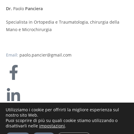
Dr.
Paolo
Panciera
Specialista in Ortopedia e Traumatologia, chirurgia della
Mano e Microchirurgia
Email:
paolo.pancier@gmail.com
Utilizziamo i cookie per offrirti la migliore esperienza sul
nostro sito Web.
Ringrazio l’amico e collega Donald Sammut per il disegno che
Puoi scoprire di più su quali cookie stiamo utilizzando o
mi ha concesso di utilizzare come logo © All Rights Reserved
disattivarli nelle
impostazioni
.
PANCIERA PAOLO Codice fiscale 3687690267