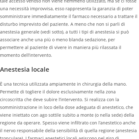
tale accesso venoso non viene nemmeno utilizzato, ma se ci fosse
una necessità improvvisa, esso rappresenta la garanzia di poter
somministrare immediatamente il farmaco necessario a trattare il
disturbo imprevisto del paziente. A meno che non si parli di
anestesia generale (vedi sotto), a tutti i tipi di anestesia si può
associare anche una più o meno blanda sedazione, per
permettere al paziente di vivere in maniera più rilassata il
momento dell’intervento.
Anestesia locale
È una tecnica utilizzata ampiamente in chirurgia della mano.
Permette di togliere il dolore esclusivamente nella zona
circoscritta che deve subire l’intervento. Si realizza con la
somministrazione in loco della dose adeguata di anestetico, che
viene iniettato con ago sottile subito a monte (o nella sede) della
regione da operare. Spesso viene infiltrato con l’anestetico anche
il nervo responsabile della sensibilità di quella regione (anestesia
tronculare). I farmaci anestetici locali agiscono nel giro di