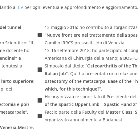
ndando al
CV
per ogni eventuale approfondimento e aggiornamento
del tunnel
13 maggio 2016: ho contribuito all’organizzazi
“Nuove frontiere nel trattamento della spast
o Scientifico:
“Il
Camillo IRRCS presso il Lido di Venezia.
ome docente ho
13-16 settembre 2018: ho partecipato al cong
tendinei” e
Americana di Chirurgia della Mano) a BOSTON
 tenutosi a
Simposio dal titolo:
“Osteoarthritis of the T
Italian Job”
. Qui ho presentato una relazione 
ll’arto superiore:
osteotomy of the metacarpal Base of the Thum
ipi dei
which, for this technique?”
.
Ho organizzato e sono stato il Presidente del
ectomia e poi?
of the Spastic Upper Limb – Spastic Hand 2”
 metacarpale”
,
Faccio parte della Faculty del
Master Class: S
organizzato annualmente a Budapest.
 Venezia-Mestre.