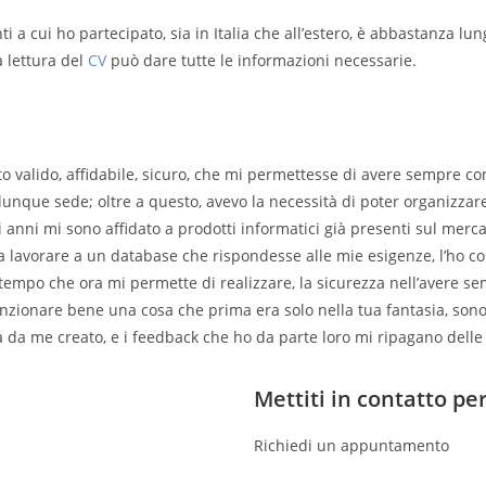
ti a cui ho partecipato, sia in Italia che all’estero, è abbastanza lu
a lettura del
CV
può dare tutte le informazioni necessarie.
iuto valido, affidabile, sicuro, che mi permettesse di avere sempre c
alunque sede; oltre a questo, avevo la necessità di poter organizzare,
rimi anni mi sono affidato a prodotti informatici già presenti sul me
a lavorare a un database che rispondesse alle mie esigenze, l’ho co
tempo che ora mi permette di realizzare, la sicurezza nell’avere se
nzionare bene una cosa che prima era solo nella tua fantasia, sono 
da me creato, e i feedback che ho da parte loro mi ripagano delle 
Mettiti in contatto pe
Richiedi un appuntamento