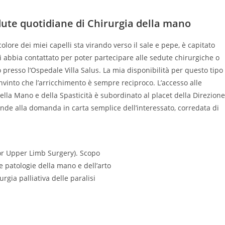
dute quotidiane di Chirurgia della mano
colore dei miei capelli sta virando verso il sale e pepe, è capitato
 abbia contattato per poter partecipare alle sedute chirurgiche o
o presso l’Ospedale Villa Salus. La mia disponibilità per questo tipo
nvinto che l’arricchimento è sempre reciproco. L’accesso alle
 della Mano e della Spasticità è subordinato al placet della Direzione
onde alla domanda in carta semplice dell’interessato, corredata di
for Upper Limb Surgery). Scopo
e patologie della mano e dell’arto
rgia palliativa delle paralisi