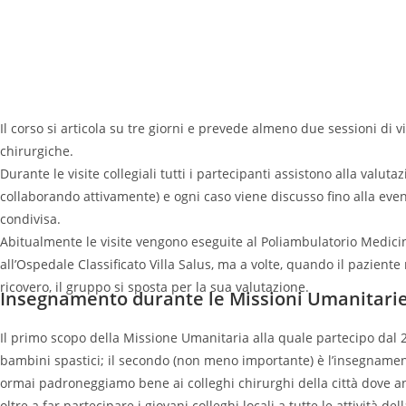
Il corso si articola su tre giorni e prevede almeno due sessioni di vi
chirurgiche.
Durante le visite collegiali tutti i partecipanti assistono alla valuta
collaborando attivamente) e ogni caso viene discusso fino alla eve
condivisa.
Abitualmente le visite vengono eseguite al Poliambulatorio Medicin
all’Ospedale Classificato Villa Salus, ma a volte, quando il paziente 
ricovero, il gruppo si sposta per la sua valutazione.
Insegnamento durante le Missioni Umanitarie 
Il primo scopo della Missione Umanitaria alla quale partecipo dal 
bambini spastici; il secondo (non meno importante) è l’insegnamen
ormai padroneggiamo bene ai colleghi chirurghi della città dove an
oltre a far partecipare i giovani colleghi locali a tutte le attività d