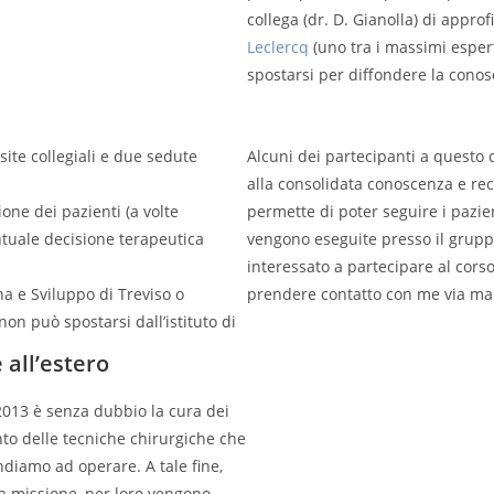
collega (dr. D. Gianolla) di appro
Leclercq
(uno tra i massimi espert
spostarsi per diffondere la conos
site collegiali e due sedute
Alcuni dei partecipanti a questo c
alla consolidata conoscenza e re
zione dei pazienti (a volte
permette di poter seguire i pazien
ntuale decisione terapeutica
vengono eseguite presso il gruppo
interessato a partecipare al cors
a e Sviluppo di Treviso o
prendere contatto con me via mai
non può spostarsi dall’istituto di
all’estero
2013 è senza dubbio la cura dei
to delle tecniche chirurgiche che
diamo ad operare. A tale fine,
ella missione, per loro vengono