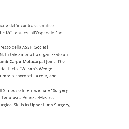
.
one dell’incontro scientifico:
icità”
, tenutosi all’Ospedale San
resso della ASSH (Società
. In tale ambito ho organizzato un
humb Carpo-Metacarpal Joint: The
dal titolo:
“Wilson’s Wedge
b: is there still a role, and
 II Simposio Internazionale
“Surgery
, Tenutosi a Venezia/Mestre.
urgical Skills in Upper Limb Surgery
,